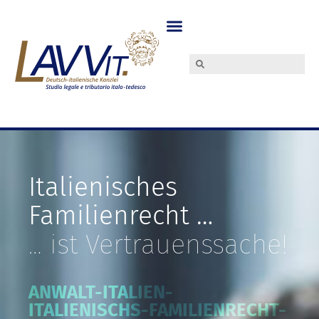
Italienisches
Familienrecht …
… ist Vertrauenssache!
ANWALT-ITALIEN-
ITALIENISCHS-FAMILIENRECHT-