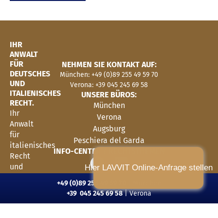
IHR
ANWALT
FÜR
NEHMEN SIE KONTAKT AUF:
DEUTSCHES
München: +49 (0)89 255 49 59 70
UND
Verona: +39 045 245 69 58
ITALIENISCHES
UNSERE BÜROS:
RECHT.
München
Ihr
Verona
Anwalt
Augsburg
für
Peschiera del Garda
italienisches
INFO-CENTER
/ RECHTSTHEMEN
Recht
und
Hier LAVVIT Online-Anfrage stellen
Vertretung
Diese Website benötigt
keine Cookies
.
+49 (0)89 255 49 59 70
| München
in
+39 045 245 69 58
| Verona
Italien.
Wir