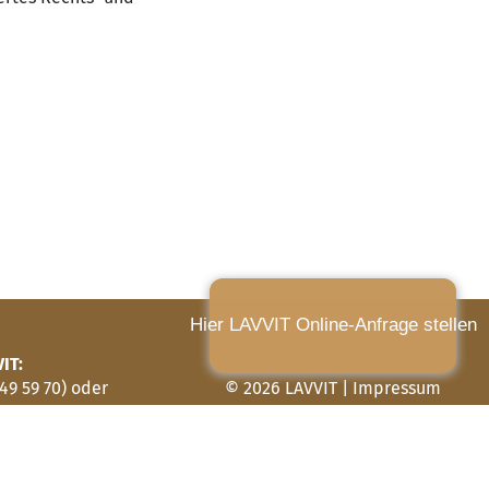
Hier LAVVIT Online-Anfrage stellen
IT:
49 59 70) oder
© 2026 LAVVIT |
Impressum
 69 58) …
/
impronta
|
Datenschutz
/
protezione dati
/
Info-
chen
Center