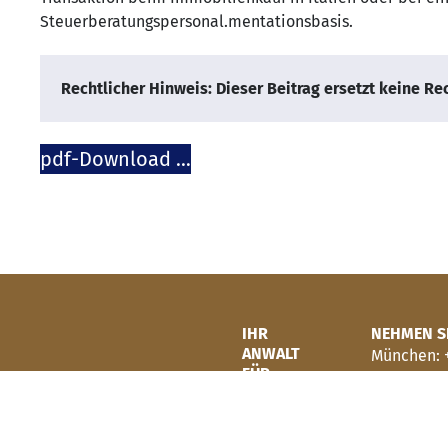
Steuerberatungspersonal.mentationsbasis.
Rechtlicher Hinweis: Dieser Beitrag ersetzt keine Re
pdf-Download …
IHR
NEHMEN SI
ANWALT
München: +
FÜR
Verona: +3
DEUTSCHES
UNSERE B
UND
München
ITALIENISCHES
Verona