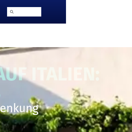
 München
Kontaktieren Sie
na
uns
UF ITALIEN:
S
henkung