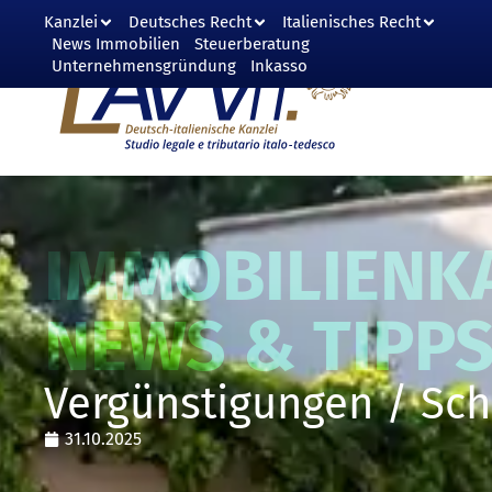
Kanzlei
Deutsches Recht
Italienisches Recht
+49 (0)89 255 49 59 70
|
News Immobilien
Steuerberatung
+39 045 245 69 58
| Vero
Unternehmensgründung
Inkasso
IMMOBILIENKA
NEWS & TIPP
Vergünstigungen / Sc
31.10.2025