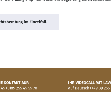
chtsberatung im Einzelfall.
E KONTAKT AUF:
IHR VIDEOCALL MIT LAVV
49 (0)89 255 49 59 70
auf Deutsch (+49 89 255 
9 045 245 69 58
in italiano (+39 045 245
ÜROS:
Videocall bu