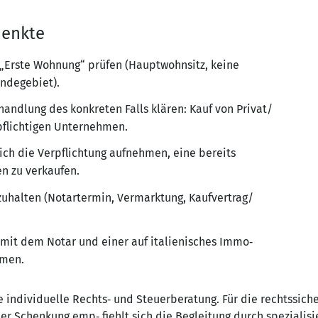
henkte
 „Erste Wohnung“ prüfen (Hauptwohnsitz, keine
ndegebiet).
handlung des konkreten Falls klären: Kauf von Privat/
pflichtigen Unternehmen.
ich die Verpflichtung aufnehmen, eine bereits
n zu verkaufen.
inzuhalten (Notartermin, Vermarktung, Kaufvertrag/
mit dem Notar und einer auf italienisches Immo‑
mmen.
 individuelle Rechts‑ und Steuerberatung. Für die rechtssiche
er Schenkung emp‑ fiehlt sich die Begleitung durch spezialisi