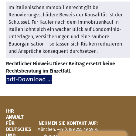
Im italienischen Immobilienrecht gilt bei
Renovierungsschäden: Beweis der Kausalität ist der
Schlüssel. Für Käufer nach dem Immobilienkauf in
Italien lohnt sich ein wacher Blick auf Condominio-
Unterlagen, Versicherungen und eine saubere
Bauorganisation – so lassen sich Risiken reduzieren
und Ansprüche konsequent durchsetzen.
Rechtlicher Hinweis: Dieser Beitrag ersetzt keine
Rechtsberatung im Einzelfall.
pdf-Download …
IHR
ANWALT
FÜR
NEHMEN SIE KONTAKT AUF:
DEUTSCHES
München: +49 (0)89 255 49 59 70
UND
Verona: +39 045 245 69 58