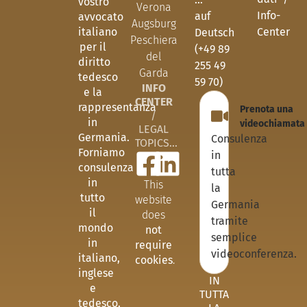
vostro
Verona
Info-
auf
avvocato
Augsburg
italiano
Center
Deutsch
Peschiera
per il
(+49 89
del
diritto
255 49
Garda
tedesco
59 70)
INFO
e la
CENTER
rappresentanza
Prenota una
/
in
videochiamata
LEGAL
Germania.
Consulenza
TOPICS...
Forniamo
in
consulenza
tutta
in
This
la
tutto
website
Germania
il
does
tramite
mondo
not
semplice
in
require
videoconferenza.
italiano,
cookies
.
inglese
IN
e
TUTTA
tedesco.