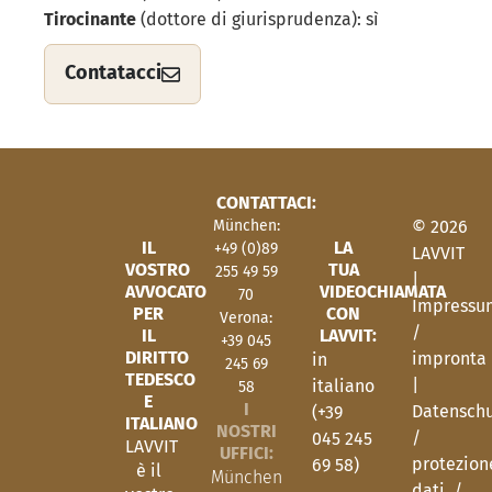
Tirocinante
(dottore di giurisprudenza): sì
Contatacci
CONTATTACI:
München:
© 2026
IL
LA
+49 (0)89
LAVVIT
VOSTRO
TUA
255 49 59
|
AVVOCATO
VIDEOCHIAMATA
70
Impressu
PER
CON
Verona:
/
IL
LAVVIT:
+39 045
DIRITTO
impronta
in
245 69
TEDESCO
|
italiano
58
E
I
Datenschu
(+39
ITALIANO
NOSTRI
/
045 245
LAVVIT
UFFICI:
protezion
69 58)
è il
München
dati
/
…