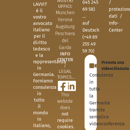
NOSTRI
/
045 245
LAVVIT
UFFICI:
protezion
69 58)
è il
München
dati
/
…
vostro
Verona
Info-
auf
avvocato
Augsburg
italiano
Center
Deutsch
Peschiera
per il
(+49 89
del
diritto
255 49
Garda
tedesco
59 70)
INFO
e la
CENTER
rappresentanza
Prenota una
/
in
videochiamata
LEGAL
Germania.
Consulenza
TOPICS...
Forniamo
in
consulenza
tutta
in
This
la
tutto
website
Germania
il
does
tramite
mondo
not
semplice
in
require
videoconferenza.
italiano,
cookies
.