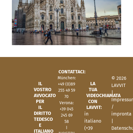
CONTATTACI:
München:
© 2026
IL
LA
+49 (0)89
LAVVIT
VOSTRO
TUA
255 49 59
|
AVVOCATO
VIDEOCHIAMATA
70
Impressu
PER
CON
Verona:
/
IL
LAVVIT:
+39 045
DIRITTO
impronta
in
245 69
TEDESCO
|
italiano
58
E
I
Datenschu
(+39
ITALIANO